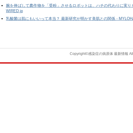
腕を伸ばして農作物を「受粉」させるロボットは、ハチの代わりに実りを
WIRED.jp
乳酸菌は肌にもいいって本当？ 最新研究が明かす美肌との関係 - MYLOH
Copyright©感染症の病原体 最新情報 All Ri