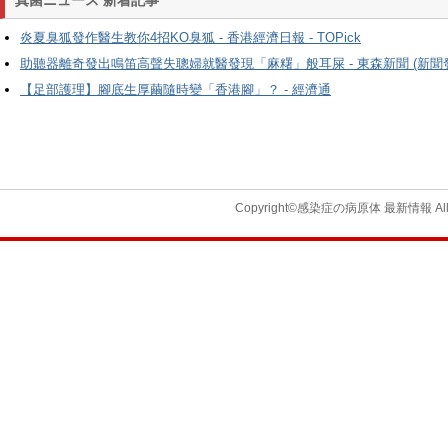
真菌ニュース 新着記事
炎夏臭狐發作醫生教你4招KO臭狐 - 香港經濟日報 - TOPick
助聽器離奇發出鳴笛高聲失聰婦就醫發現「麻糬」般耳屎 - 東森新聞 (新聞
【足部護理】腳底生厚繭隨時變「香港腳」？ - 經濟通
Copyright©感染症の病原体 最新情報 All Ri