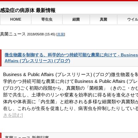
感染症の病原体 最新情報
HOME
寄生虫
細菌
真菌
ウイ
真菌ニュース
2018/05/08 (15:45) [
真菌
]
微生物叢を制御する、科学的かつ持続可能な農業に向けて - Business &
Affairs (プレスリリース) (ブログ)
Business & Public Affairs (プレスリリース) (ブログ)微生
学的かつ持続可能な農業に向けてBusiness & Public Affairs (
(ブログ)ごく初期の段階から、真菌類の「菌根菌」（きのこ・か
部で共⽣し、⼟壌中のリンや窒素を効率的に得る術を進化させ
体内や体表⾯に「内⽣菌」と総称される多様な細菌類や真菌類
在し、これらが⽣⻑を促進したり、病害⾍を抑制したりしている&nbs
きを読む]