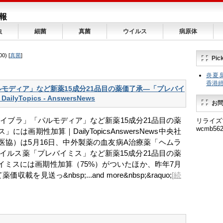
報
虫
細菌
真菌
ウイルス
病原体
00) [
真菌
]
Pick
炎夏臭
香港經濟
モディア」など新薬15成分21品目の薬価了承―「プレバイ
yTopics - AnswersNews
お
ヘムライブラ」「パルモディア」など新薬15成分21品目の薬
リライズ
wcmb562
は画期性加算｜DailyTopicsAnswersNews中央社
医協）は5月16日、中外製薬の血友病A治療薬「ヘムラ
イルス薬「プレバイミス」など新薬15成分21品目の薬
イミスには画期性加算（75%）がついたほか、昨年7月
を見送っ&nbsp;...and more&nbsp;&raquo;
[続