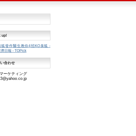
 up!
狐發作醫生教你4招KO臭狐 -
日報 - TOPick
問い合わせ
マーケティング
3@yahoo.co.jp