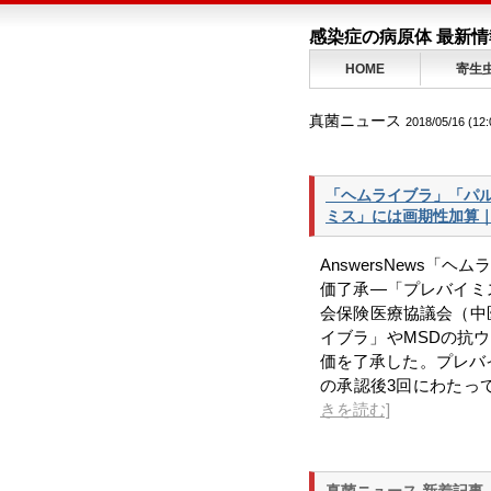
感染症の病原体 最新情
HOME
寄生
真菌ニュース
2018/05/16 (12:
「ヘムライブラ」「パル
ミス」には画期性加算｜Dail
AnswersNews「
価了承―「プレバイミス」に
会保険医療協議会（中
イブラ」やMSDの抗ウ
価を了承した。プレバ
の承認後3回にわたって薬価収載
きを読む]