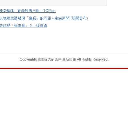
臭狐 - 香港經濟日報 - TOPick
聰婦就醫發現「麻糬」般耳屎 - 東森新聞 (新聞發布)
時變「香港腳」？ - 經濟通
Copyright©感染症の病原体 最新情報 All Rights Reserved.