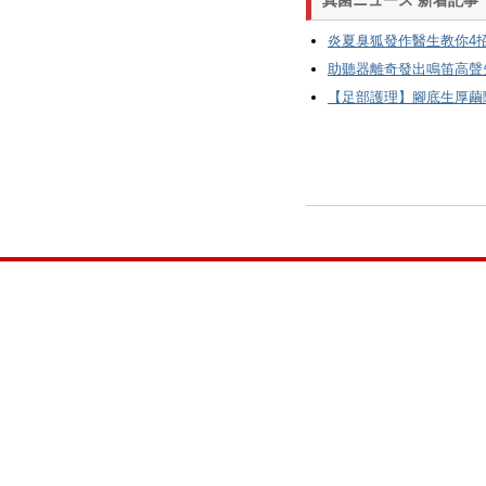
真菌ニュース 新着記事
炎夏臭狐發作醫生教你4招KO
助聽器離奇發出鳴笛高聲失
【足部護理】腳底生厚繭隨